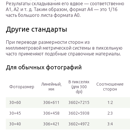
Результаты складывания его вдвое — соответственно
A1, A2 и т. д. Таким образом, формат А4 — это 1/16
часть большого листа формата A0.
Другие стандарты
При переводе размерности сторон из
миллиметровой метрической системы в пиксельную
часто применяют подобные справочные материалы.
Для обычных фотографий
В пикселях
Линейный,
Соотношение
Фоторазмер
(для 300
мм
сторон
dpi)
30×60
306×611
3602×7215
1:2
30×45
306×458
3602×5938
2:3
30×40
306×421
3602×4972
3:4