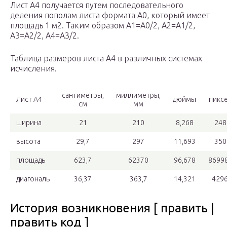
Лист А4 получается путем последовательного
деления пополам листа формата А0, который имеет
площадь 1 м2. Таким образом А1=А0/2, А2=А1/2,
А3=А2/2, А4=А3/2.
Таблица размеров листа А4 в различных системах
исчисления.
сантиметры,
миллиметры,
Лист А4
дюймы
пикс
см
мм
ширина
21
210
8,268
248
высота
29,7
297
11,693
350
площадь
623,7
62370
96,678
8699
диагональ
36,37
363,7
14,321
4296
История возникновения [ править |
править код ]