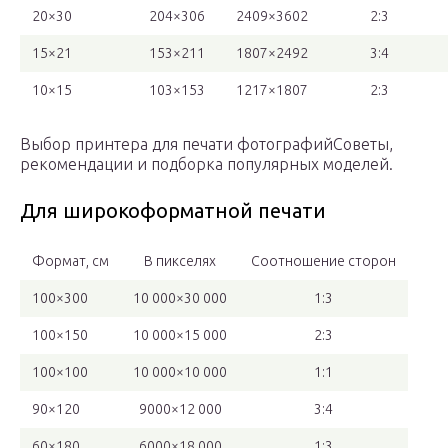
20×30
204×306
2409×3602
2:3
15×21
153×211
1807×2492
3:4
10×15
103×153
1217×1807
2:3
Выбор принтера для печати фотографийСоветы,
рекомендации и подборка популярных моделей.
Для широкоформатной печати
Формат, см
В пикселях
Соотношение сторон
100×300
10 000×30 000
1:3
100×150
10 000×15 000
2:3
100×100
10 000×10 000
1:1
90×120
9000×12 000
3:4
60×180
6000×18 000
1:3