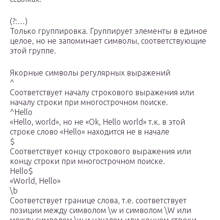
(?:…)
Только группировка. Группирует элементы в единое
целое, но не запоминает символы, соответствующие
этой группе.
Якорные символы регулярных выражений
^
Соответствует началу строкового выражения или
началу строки при многострочном поиске.
^Hello
«Hello, world», но не «Ok, Hello world» т.к. в этой
строке слово «Hello» находится не в начале
$
Соответствует концу строкового выражения или
концу строки при многострочном поиске.
Hello$
«World, Hello»
\b
Соответствует границе слова, т.е. соответствует
позиции между символом \w и символом \W или