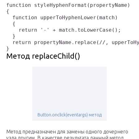
function styleHyphenFormat(propertyName)

{

  function upperToHyphenLower(match)

  {

    return '-' + match.toLowerCase();

  }

  return propertyName.replace(//, upperToHy
Метод replaceChild()
Button.onclick(eventargs) метод
Метод предназначен для замены одного дочернего
узла другим. В качестве результата данный метод