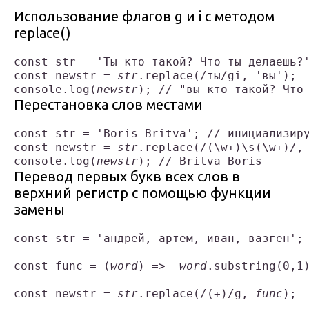
Использование флагов g и i с методом
replace()
const str = 'Ты кто такой? Что ты делаешь?'
const newstr = 
str
.replace(/ты/gi, 'вы');

console.log(
newstr
); // "вы кто такой? Что
Перестановка слов местами
const str = 'Boris Britva'; // инициализиру
const newstr = 
str
.replace(/(\w+)\s(\w+)/, 
console.log(
newstr
); // Britva Boris
Перевод первых букв всех слов в
верхний регистр с помощью функции
замены
const str = 'андрей, артем, иван, вазген'; 
const func = (
word
) =>  
word
.substring(0,1
const newstr = 
str
.replace(/(+)/g, 
func
);
