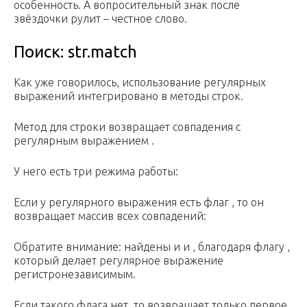
особенность. А вопросительный знак после
звёздочки рулит – честное слово.
Поиск: str.match
Как уже говорилось, использование регулярных
выражений интегрировано в методы строк.
Метод для строки возвращает совпадения с
регулярным выражением .
У него есть три режима работы:
Если у регулярного выражения есть флаг , то он
возвращает массив всех совпадений:
Обратите внимание: найдены и и , благодаря флагу ,
который делает регулярное выражение
регистронезависимым.
Если такого флага нет, то возвращает только первое