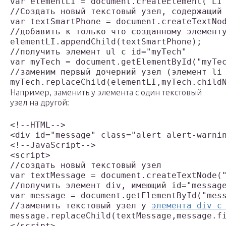
var elementLI = document.createElement("LI"
//Создать новый текстовый узел, содержащий 
var textSmartPhone = document.createTextNod
//добавить к только что созданному элементу
elementLI.appendChild(textSmartPhone);

//получить элемент ul с id="myTech"

var myTech = document.getElementById("myTec
//заменим первый дочерний узел (элемент li 
Например, заменить у элемента с один текстовый
узел на другой:
<!--HTML-->

<div id="message" class="alert аlert-warnin
<!--JavaScript-->

<script>

//создать новый текстовый узел

var textMessage = document.createTextNode("
//получить элемент div, имеющий id="message
var message = document.getElementById("mess
//заменить текстовый узел у 
элемента div с
message.replaceChild(textMessage,message.fi