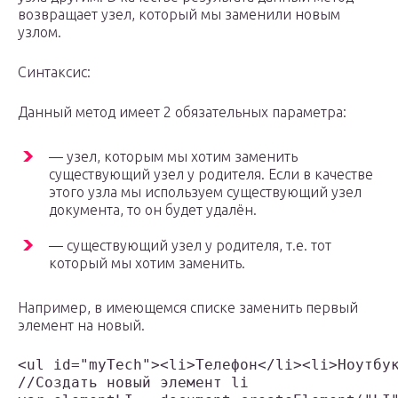
возвращает узел, который мы заменили новым
узлом.
Синтаксис:
Данный метод имеет 2 обязательных параметра:
— узел, которым мы хотим заменить
существующий узел у родителя. Если в качестве
этого узла мы используем существующий узел
документа, то он будет удалён.
— существующий узел у родителя, т.е. тот
который мы хотим заменить.
Например, в имеющемся списке заменить первый
элемент на новый.
//Создать новый элемент li
