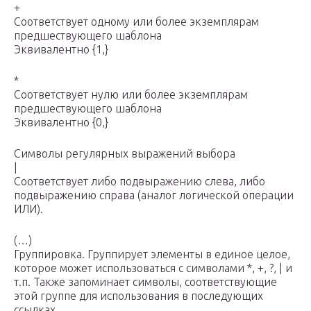
+
Соответствует одному или более экземплярам
предшествующего шаблона
Эквивалентно {1,}
*
Соответствует нулю или более экземплярам
предшествующего шаблона
Эквивалентно {0,}
Символы регулярных выражений выбора
|
Соответствует либо подвыражению слева, либо
подвыражению справа (аналог логической операции
ИЛИ).
(…)
Группировка. Группирует элементы в единое целое,
которое может использоваться с символами *, +, ?, | и
т.п. Также запоминает символы, соответствующие
этой группе для использования в последующих
ссылках.