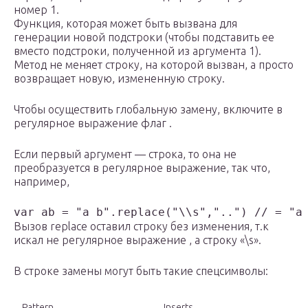
номер 1.
Функция, которая может быть вызвана для
генерации новой подстроки (чтобы подставить ее
вместо подстроки, полученной из аргумента 1).
Метод не меняет строку, на которой вызван, а просто
возвращает новую, измененную строку.
Чтобы осуществить глобальную замену, включите в
регулярное выражение флаг .
Если первый аргумент — строка, то она не
преобразуется в регулярное выражение, так что,
например,
Вызов replace оставил строку без изменения, т.к
искал не регулярное выражение , а строку «\s».
В строке замены могут быть такие спецсимволы:
Pattern
Inserts