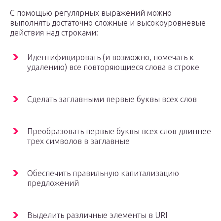
С помощью регулярных выражений можно
выполнять достаточно сложные и высокоуровневые
действия над строками:
Идентифицировать (и возможно, помечать к
удалению) все повторяющиеся слова в строке
Сделать заглавными первые буквы всех слов
Преобразовать первые буквы всех слов длиннее
трех символов в заглавные
Обеспечить правильную капитализацию
предложений
Выделить различные элементы в URI