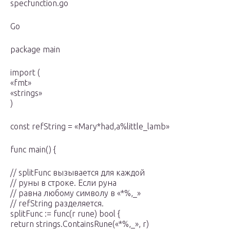
specfunction.go
Go
package main
import (
«fmt»
«strings»
)
const refString = «Mary*had,a%little_lamb»
func main() {
// splitFunc вызывается для каждой
// руны в строке. Если руна
// равна любому символу в «*%,_»
// refString разделяется.
splitFunc := func(r rune) bool {
return strings.ContainsRune(«*%,_», r)