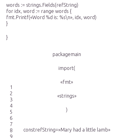
words := strings.Fields(refString)
for idx, word := range words {
fmt.Printf(«Word %d is: %s\n», idx, word)
}
}
packagemain
import(
«fmt»
1
2
«strings»
3
4
)
5
6
7
constrefString=»Mary had a little lamb»
8
9