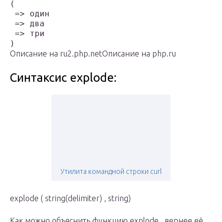
(

 => один

 => два

 => три

Описание на ru2.php.netОписание на php.ru
Синтаксис explode:
Утилита командной строки curl
explode ( string(delimiter) , string)
Как можно объяснить функцию explode , вернее её