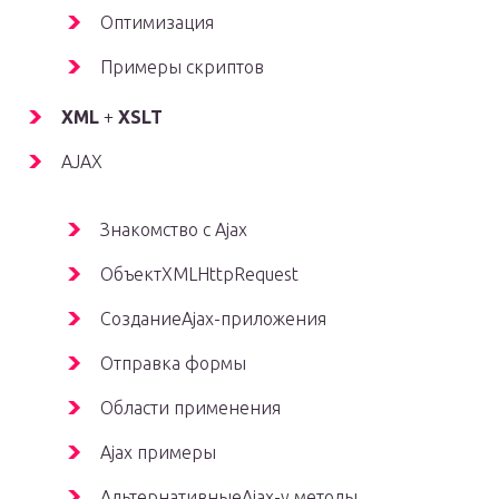
Оптимизация
Примеры скриптов
XML
+
XSLT
AJAX
Знакомство с Ajax
ОбъектXMLHttpRequest
СозданиеAjax-приложения
Отправка формы
Области применения
Ajax примеры
АльтернативныеAjax-у методы