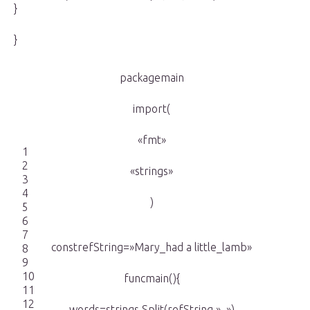
}
}
packagemain
import(
«fmt»
1
2
«strings»
3
4
)
5
6
7
constrefString=»Mary_had a little_lamb»
8
9
10
funcmain(){
11
12
words=strings.Split(refString,»_»)