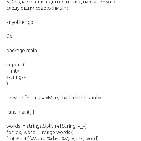
3. Создайте еще один файл под названием со
следующим содержимым:
anyother.go
Go
package main
import (
«fmt»
«strings»
)
const refString = «Mary_had a little_lamb»
func main() {
words := strings.Split(refString, «_»)
for idx, word := range words {
fmt.Printf(«Word %d is: %s\n», idx, word)