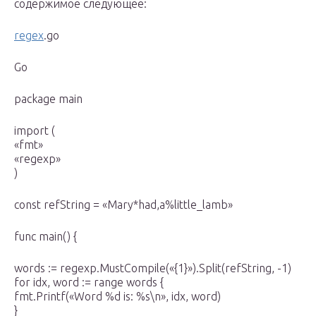
содержимое следующее:
regex
.go
Go
package main
import (
«fmt»
«regexp»
)
const refString = «Mary*had,a%little_lamb»
func main() {
words := regexp.MustCompile(«{1}»).Split(refString, -1)
for idx, word := range words {
fmt.Printf(«Word %d is: %s\n», idx, word)
}