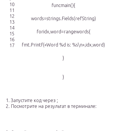
10
funcmain(){
11
12
words=strings.Fields(refString)
13
14
foridx,word=rangewords{
15
16
fmt.Printf(«Word %d is: %s\n»,idx,word)
17
}
}
1. Запустите код через ;
2. Посмотрите на результат в терминале: