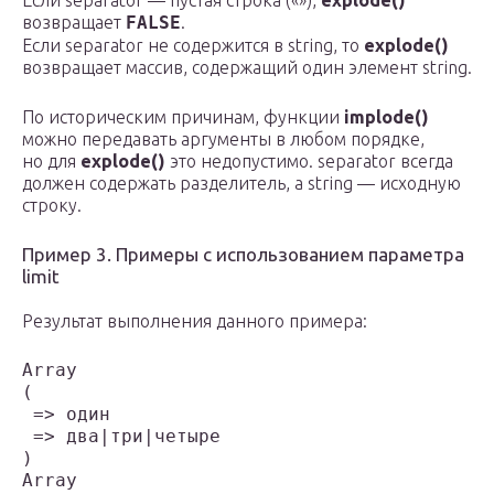
Если separator — пустая строка («»),
explode()
возвращает
FALSE
.
Если separator не содержится в string, то
explode()
возвращает массив, содержащий один элемент string.
По историческим причинам, функции
implode()
можно передавать аргументы в любом порядке,
но для
explode()
это недопустимо. separator всегда
должен содержать разделитель, а string — исходную
строку.
Пример 3. Примеры с использованием параметра
limit
Результат выполнения данного примера:
Array

(

 => один

 => два|три|четыре

)

Array
