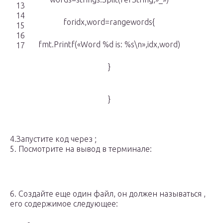
13
14
foridx,word=rangewords{
15
16
fmt.Printf(«Word %d is: %s\n»,idx,word)
17
}
}
4.Запустите код через ;
5. Посмотрите на вывод в терминале:
6. Создайте еще один файл, он должен называться ,
его содержимое следующее: