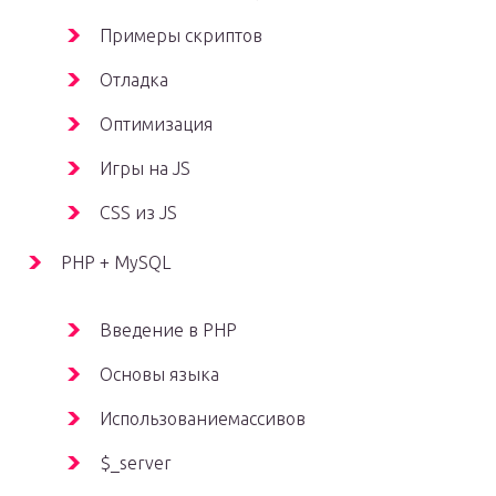
Примеры скриптов
Отладка
Оптимизация
Игры на JS
CSS из JS
PHP + MySQL
Введение в PHP
Основы языка
Использованиемассивов
$_server