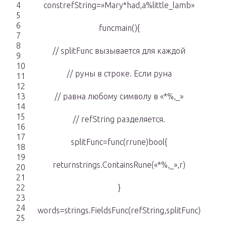
4
constrefString=»Mary*had,a%little_lamb»
5
6
funcmain(){
7
8
// splitFunc вызывается для каждой
9
10
// руны в строке. Если руна
11
12
13
// равна любому символу в «*%,_»
14
15
// refString разделяется.
16
17
splitFunc=func(rrune)bool{
18
19
returnstrings.ContainsRune(«*%,_»,r)
20
21
22
}
23
24
words=strings.FieldsFunc(refString,splitFunc)
25