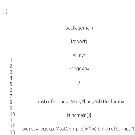
}
packagemain
import(
«fmt»
1
2
«regexp»
3
4
)
5
6
7
constrefString=»Mary*had,a%little_lamb»
8
9
10
funcmain(){
11
12
words=regexp.MustCompile(«{1}»).Split(refString,-1
13