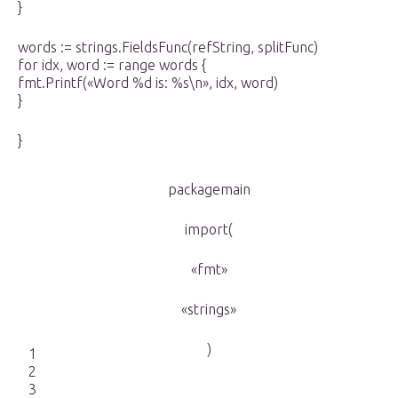
}
words := strings.FieldsFunc(refString, splitFunc)
for idx, word := range words {
fmt.Printf(«Word %d is: %s\n», idx, word)
}
}
packagemain
import(
«fmt»
«strings»
)
1
2
3