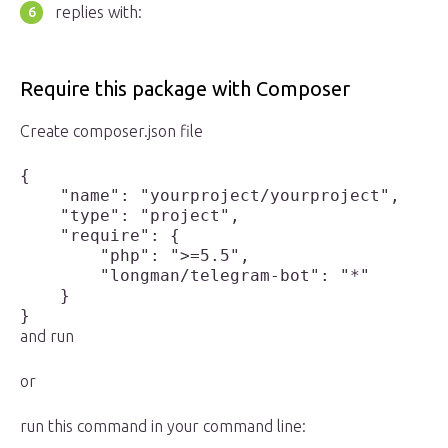
replies with:
Require this package with Composer
Create composer.json file
{

    "name": "yourproject/yourproject",

    "type": "project",

    "require": {

        "php": ">=5.5",

        "longman/telegram-bot": "*"

    }

}
and run
or
run this command in your command line: