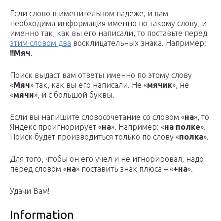
Если слово в именительном падеже, и вам
необходима информация именно по такому слову, и
именно так, как вы его написали, то поставьте перед
этим словом два
восклицательных знака. Например:
!!Мяч
.
Поиск выдаст вам ответы именно по этому слову
«
Мяч
» так, как вы его написали. Не «
мячик
», не
«
мячи
», и с большой буквы.
Если вы напишите словосочетание со словом «
на
», то
Яндекс проигнорирует «
на
». Например: «
на полке
».
Поиск будет производиться только по слову «
полка
».
Для того, чтобы он его учел и не игнорировал, надо
перед словом «
на
» поставить знак плюса – «
+на
».
Удачи Вам!
Information