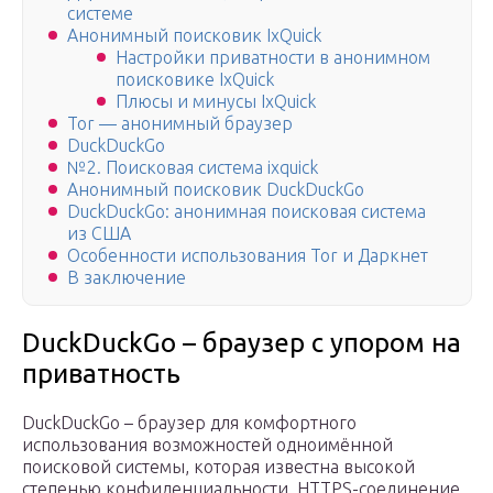
системе
Анонимный поисковик IxQuick
Настройки приватности в анонимном
поисковике IxQuick
Плюсы и минусы IxQuick
Tor — анонимный браузер
DuckDuckGo
№2. Поисковая система ixquick
Анонимный поисковик DuckDuckGo
DuckDuckGo: анонимная поисковая система
из США
Особенности использования Tor и Даркнет
В заключение
DuckDuckGo – браузер с упором на
приватность
DuckDuckGo – браузер для комфортного
использования возможностей одноимённой
поисковой системы, которая известна высокой
степенью конфиденциальности. HTTPS-соединение,