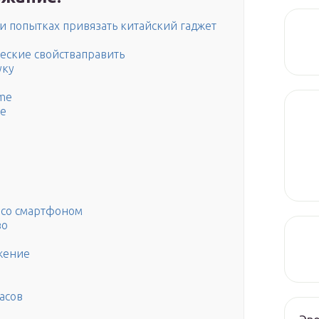
и попытках привязать китайский гаджет
еские свойстваправить
уку
ime
re
 со смартфоном
во
жение
асов