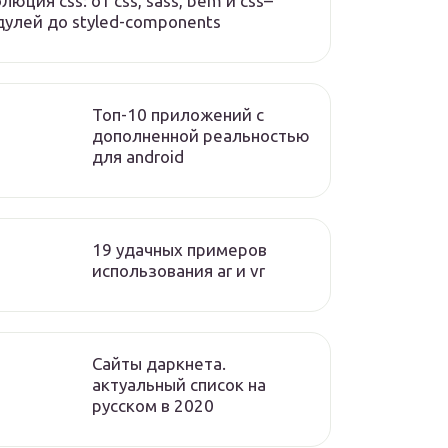
люция css: от css, sass, bem и css–
улей до styled-components
Топ-10 приложений с
дополненной реальностью
для android
19 удачных примеров
использования ar и vr
Сайты даркнета.
актуальный список на
русском в 2020