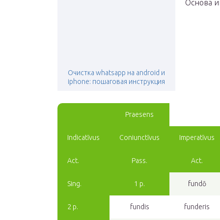
Основа и
Очистка whatsapp на android и
iphone: пошаговая инструкция
Praesens
Indicatīvus
Coniunctīvus
Imperatīvus
Act.
Pass.
Act.
Sing.
1 p.
fundō
2 p.
fundis
funderis