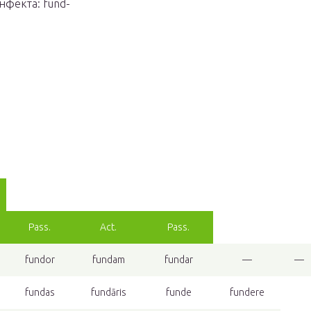
нфекта: fund-
Pass.
Act.
Pass.
fundor
fundam
fundar
—
—
fundas
fundāris
funde
fundere