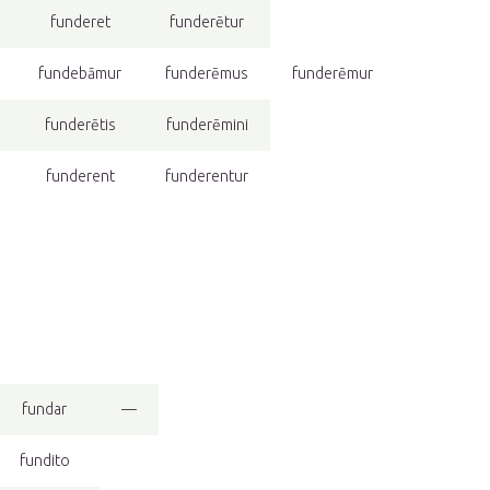
funderet
funderētur
fundebāmur
funderēmus
funderēmur
funderētis
funderēmini
funderent
funderentur
fundar
—
fundito