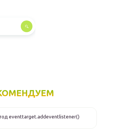
КОМЕНДУЕМ
од eventtarget.addeventlistener()