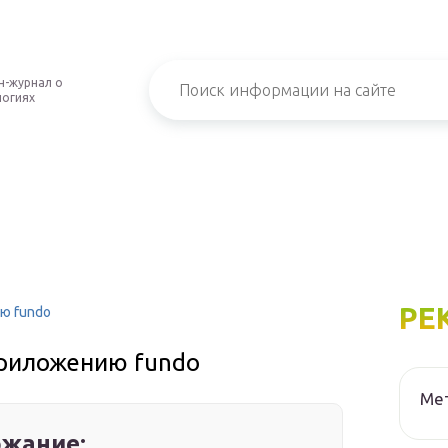
н-журнал о
логиях
РЕ
ю fundo
приложению fundo
Мет
жание: