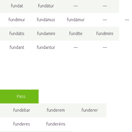
fundat
fundātur
—
—
fundimur
fundāmus
fundāmur
—
—
fundātis
fundamini
fundite
fundimini
fundant
fundantur
—
—
Pass.
fundēbar
funderem
funderer
funderes
funderēris