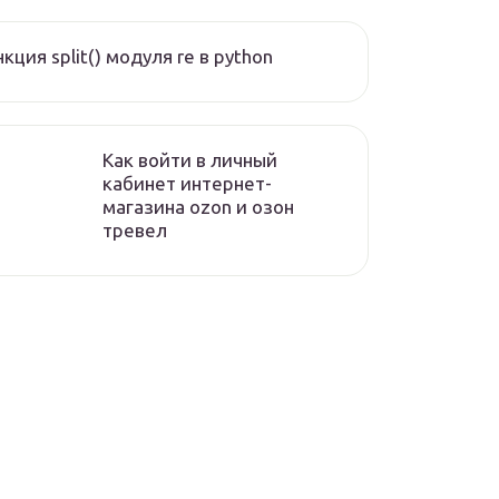
кция split() модуля re в python
Как войти в личный
кабинет интернет-
магазина ozon и озон
тревел