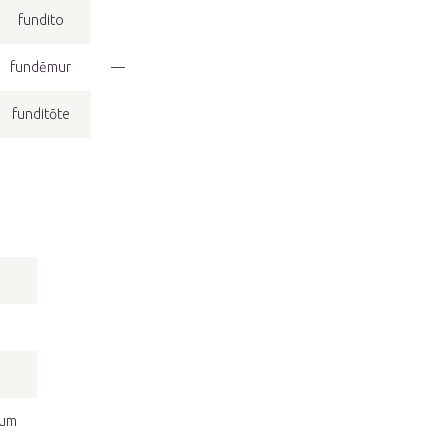
fundito
fundēmur
—
funditōte
-um