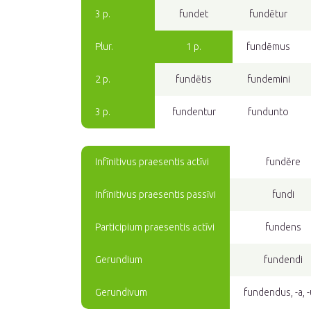
3 p.
fundet
fundētur
Plur.
1 p.
fundēmus
2 p.
fundētis
fundemini
3 p.
fundentur
fundunto
Infīnitivus praesentis actīvi
fundĕre
Infīnitivus praesentis passīvi
fundi
Participium praesentis actīvi
fundens
Gerundium
fundendi
Gerundivum
fundendus, -a, 