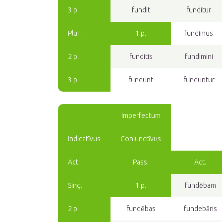
3 p.
fundit
funditur
Plur.
1 p.
fundimus
2 p.
funditis
fundimini
3 p.
fundunt
funduntur
Imperfectum
Indicatīvus
Coniunctīvus
Act.
Pass.
Act.
Sing.
1 p.
fundēbam
2 p.
fundēbas
fundebāris