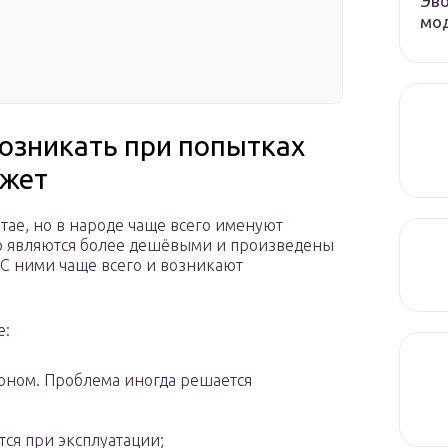
Эво
мод
озникать при попытках
джет
итае, но в народе чаще всего именуют
то являются более дешёвыми и произведены
С ними чаще всего и возникают
е:
оном. Проблема иногда решается
тся при эксплуатации;