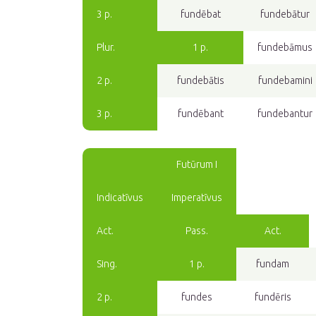
3 p.
fundēbat
fundebātur
Plur.
1 p.
fundebāmus
2 p.
fundebātis
fundebamini
3 p.
fundēbant
fundebantur
Futūrum I
Indicatīvus
Imperatīvus
Act.
Pass.
Act.
Sing.
1 p.
fundam
2 p.
fundes
fundēris