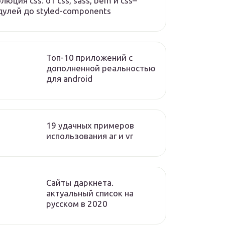
люция css: от css, sass, bem и css–
улей до styled-components
Топ-10 приложений с
дополненной реальностью
для android
19 удачных примеров
использования ar и vr
Сайты даркнета.
актуальный список на
русском в 2020