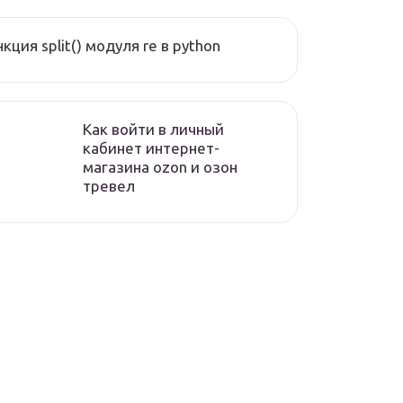
кция split() модуля re в python
Как войти в личный
кабинет интернет-
магазина ozon и озон
тревел