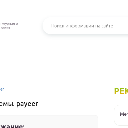
н-журнал о
логиях
РЕ
er
емы. payeer
Мет
жание: