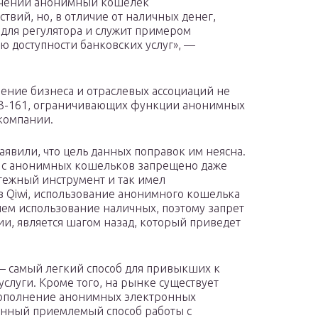
ничений анонимный кошелек
вий, но, в отличие от наличных денег,
 для регулятора и служит примером
 доступности банковских услуг», —
нение бизнеса и отраслевых ассоциаций не
ФЗ-161, ограничивающих функции анонимных
компании.
аявили, что цель данных поправок им неясна.
да с анонимных кошельков запрещено даже
тежный инструмент и так имел
 Qiwi, использование анонимного кошелька
 чем использование наличных, поэтому запрет
и, является шагом назад, который приведет
— самый легкий способ для привыкших к
слуги. Кроме того, на рынке существует
пополнение анонимных электронных
нный приемлемый способ работы с