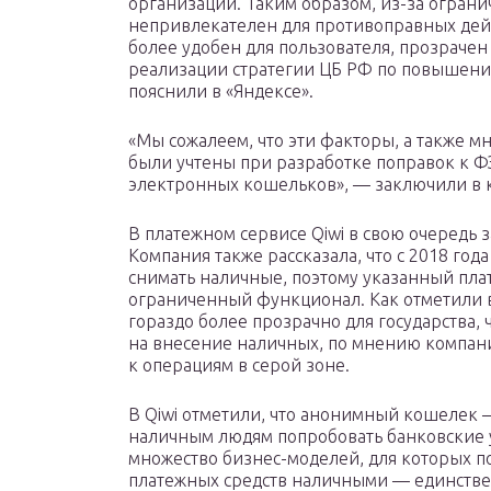
организаций. Таким образом, из-за огра
непривлекателен для противоправных дейст
более удобен для пользователя, прозрачен
реализации стратегии ЦБ РФ по повышению
пояснили в «Яндексе».
«Мы сожалеем, что эти факторы, а также м
были учтены при разработке поправок к 
электронных кошельков», — заключили в 
В платежном сервисе Qiwi в свою очередь з
Компания также рассказала, что с 2018 го
снимать наличные, поэтому указанный пла
ограниченный функционал. Как отметили в
гораздо более прозрачно для государства,
на внесение наличных, по мнению компани
к операциям в серой зоне.
В Qiwi отметили, что анонимный кошелек 
наличным людям попробовать банковские у
множество бизнес-моделей, для которых 
платежных средств наличными — единстве