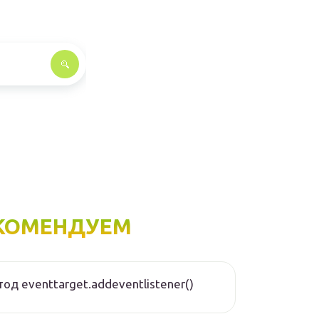
КОМЕНДУЕМ
од eventtarget.addeventlistener()