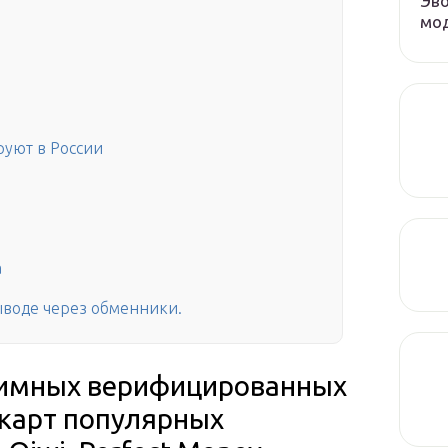
Эво
мод
уют в России
а
ыводе через обменники.
нимных верифицированных
карт популярных