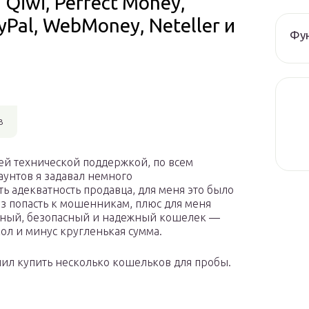
Qiwi, Perfect Money,
ayPal, WebMoney, Neteller и
Фун
в
ей технической поддержкой, по всем
унтов я задавал немного
 адекватность продавца, для меня это было
аз попасть к мошенникам, плюс для меня
нный, безопасный и надежный кошелек —
ол и минус кругленькая сумма.
шил купить несколько кошельков для пробы.