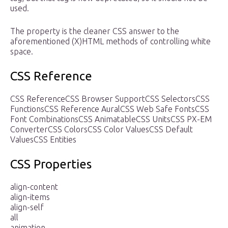
used.
The property is the cleaner CSS answer to the
aforementioned (X)HTML methods of controlling white
space.
CSS Reference
CSS ReferenceCSS Browser SupportCSS SelectorsCSS
FunctionsCSS Reference AuralCSS Web Safe FontsCSS
Font CombinationsCSS AnimatableCSS UnitsCSS PX-EM
ConverterCSS ColorsCSS Color ValuesCSS Default
ValuesCSS Entities
CSS Properties
align-content
align-items
align-self
all
animation