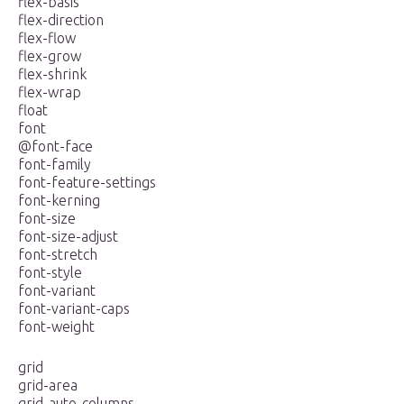
flex-basis
flex-direction
flex-flow
flex-grow
flex-shrink
flex-wrap
float
font
@font-face
font-family
font-feature-settings
font-kerning
font-size
font-size-adjust
font-stretch
font-style
font-variant
font-variant-caps
font-weight
grid
grid-area
grid-auto-columns