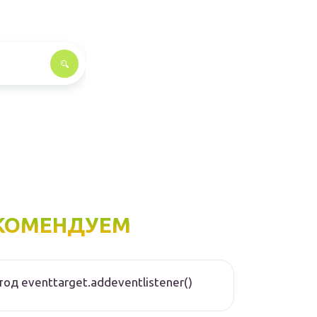
КОМЕНДУЕМ
од eventtarget.addeventlistener()