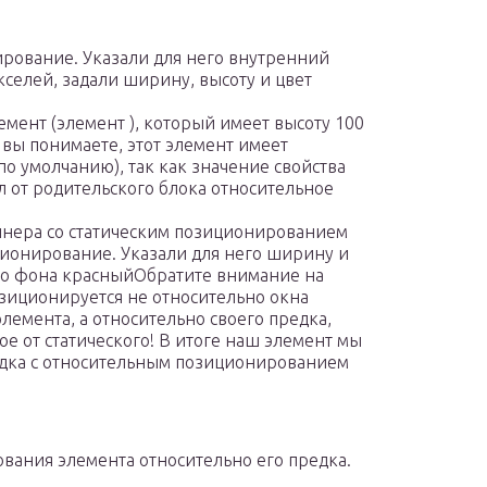
ирование. Указали для него внутренний
икселей, задали ширину, высоту и цвет
мент (элемент ), который имеет высоту 100
 вы понимаете, этот элемент имеет
о умолчанию), так как значение свойства
ал от родительского блока относительное
йнера со статическим позиционированием
ионирование. Указали для него ширину и
его фона красныйОбратите внимание на
озиционируется не относительно окна
лемента, а относительно своего предка,
е от статического! В итоге наш элемент мы
едка с относительным позиционированием
вания элемента относительно его предка.