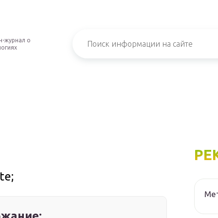
н-журнал о
логиях
РЕ
te;
Мет
жание: