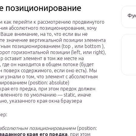
е позиционирование
Фун
м как перейти к рассмотрению продвинутого
ия абсолютного позиционирования, хочу
 Ваше внимание, на то, что если вы не
те значение вертикальной позиции элемента
тным позиционированием (top , или bottom ),
рот горизонтальной позиции (left, или right),
р оставит элемент в том же месте на
, где он находится в общем потоке (будет
 поверх содержимого, если оно есть). Мы
ми узнали о том, что элемент с абсолютным
рованием (position: absolute)
рая его предка, при этом предок должен
новленного по умолчанию — static, иначе
ьно, указанного края окна браузера
ер:
абсолютным позиционированием
(position:
заданного края его предка
, при этом