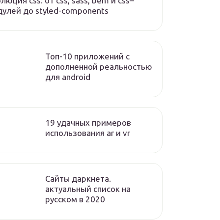
люция css: от css, sass, bem и css–
улей до styled-components
Топ-10 приложений с
дополненной реальностью
для android
19 удачных примеров
использования ar и vr
Сайты даркнета.
актуальный список на
русском в 2020