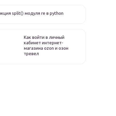
кция split() модуля re в python
Как войти в личный
кабинет интернет-
магазина ozon и озон
тревел