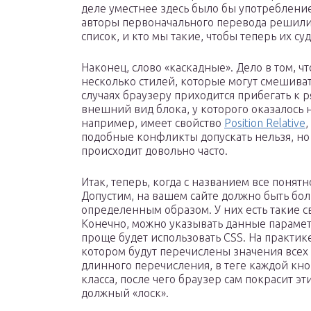
деле уместнее здесь было бы употребление
авторы первоначального перевода решили, 
список, и кто мы такие, чтобы теперь их суд
Наконец, слово «каскадные». Дело в том, ч
несколько стилей, которые могут смешиват
случаях браузеру приходится прибегать к 
внешний вид блока, у которого оказалось н
например, имеет свойство
Position Relative
,
подобные конфликты допускать нельзя, но
происходит довольно часто.
Итак, теперь, когда с названием все понят
Допустим, на вашем сайте должно быть б
определенным образом. У них есть такие св
Конечно, можно указывать данные парамет
проще будет использовать CSS. На практик
котором будут перечислены значения всех 
длинного перечисления, в теге каждой кно
класса, после чего браузер сам покрасит э
должный «лоск».