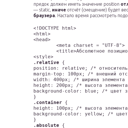
предок должен иметь значение position
от
— static,
иначе
отсчёт (смещение) будет ве
браузера
. Настало время рассмотреть под
<!DOCTYPE html>

<html>

<head>

	<meta charset = "UTF-8">

	<title>Абсолютное позиционирование относительно предка</title>

.relative
 {

position: relative; /* относительн
margin-top: 100px; /* внешний отс
width: 400px; /* ширина элемента *
height: 200px; /* высота элемента 
background-color: blue; /* цвет з
.container
 {

height: 100px; /* высота элемента 
background-color: yellow; /* цвет
.absolute
 {
