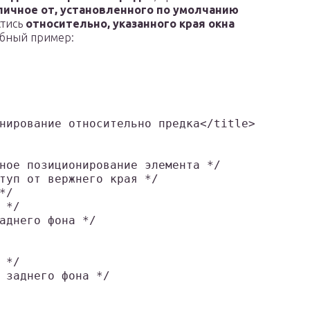
личное от, установленного по умолчанию
стись
относительно, указанного края окна
обный пример:
ое позиционирование элемента */	

туп от вержнего края */

/

*/

аднего фона */

*/	

 заднего фона */
