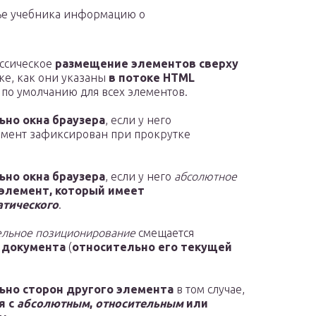
тье учебника информацию о
ассическое
размещение элементов сверху
ке, как они указаны
в потоке HTML
м по умолчанию для всех элементов.
ьно окна браузера
, если у него
емент зафиксирован при прокрутке
ьно окна браузера
, если у него
абсолютное
 элемент, который имеет
атического
.
ельное позиционирование
смещается
 документа
(
относительно его текущей
ьно сторон другого элемента
в том случае,
я с
абсолютным
,
относительным
или