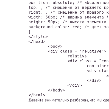
position: absolute; /* абсолютное
top: ; /* смещение от вержнего кр
right: ; /* смещение от правого к
width: 50px; /* ширина элемента */
height: 50px; /* высота элемента *
background-color: red; /* цвет зад
}

</style>

</head>

	<body>

	<div class = "relative">

		relative

		<div class = "container">

			container	

			<div class = "absolute">

				absolute

			</div>

		</div>

	</body>

Давайте внимательно разберем, что мы сде