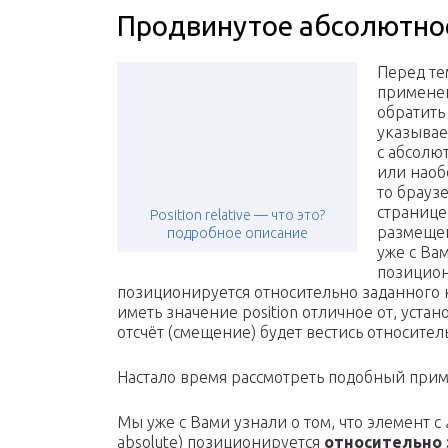
Продвинутое абсолютно
Перед те
применен
обратить
указывае
с абсолю
или наобо
то браузе
странице
Position relative — что это?
размещен
подробное описание
уже с Ва
позициони
позиционируется относительно заданного к
иметь значение position отличное от, уста
отсчёт (смещение) будет вестись относител
Настало время рассмотреть подобный прим
Мы уже с Вами узнали о том, что элемент с
absolute) позиционируется
относительно 