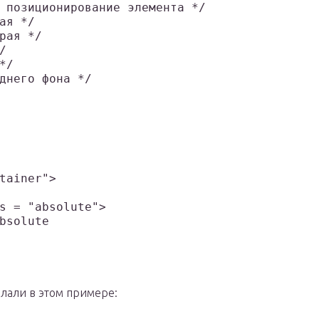
 позиционирование элемента */

ая */

рая */



/

него фона */	

лали в этом примере: