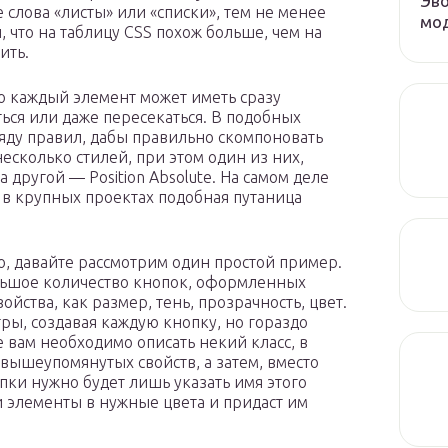
Эво
 слова «листы» или «списки», тем не менее
мод
что на таблицу CSS похож больше, чем на
ить.
то каждый элемент может иметь сразу
ься или даже пересекаться. В подобных
ряду правил, дабы правильно скомпоновать
есколько стилей, при этом один из них,
 а другой — Position Absolute. На самом деле
 в крупных проектах подобная путаница
но, давайте рассмотрим один простой пример.
ольшое количество кнопок, оформленных
ойства, как размер, тень, прозрачность, цвет.
ры, создавая каждую кнопку, но гораздо
е вам необходимо описать некий класс, в
вышеупомянутых свойств, а затем, вместо
пки нужно будет лишь указать имя этого
ти элементы в нужные цвета и придаст им