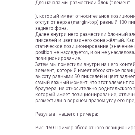
Для начала мы разместили блок (элемент
), который имеет относительное позицион
отступ от верха (margin-top) равный 100 п
заднего фона.
Далее внутри него разместили блочный эле
пикселей и цвет заднего фона жёлтый. Как
статическое позиционирование (значение п
position не наследуется, и он не унаследов
позиционирование.
Затем мы поместили внутри нашего конте
элемент, который имеет абсолютное позиц
высоту равными 50 пикселей и цвет задн
самый важный момент, что этот элемент п
браузера, не относительно родительского э
который имеет позиционирование, отлично
разместили в верхнем правом углу его пр
Результат нашего примера:
Рис. 160 Пример абсолютного позициониро