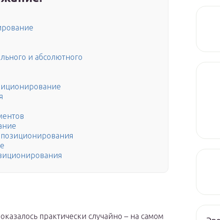
ирование
льного и абсолютного
позиционирование
я
ментов
ание
о позиционирования
е
озиционирования
оказалось практически случайно – на самом