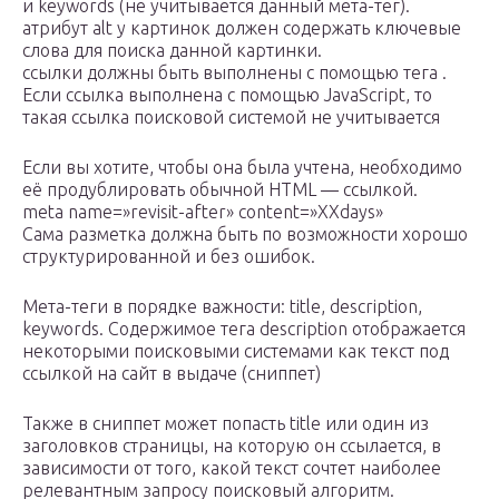
и keywords (не учитывается данный мета-тег).
атрибут alt у картинок должен содержать ключевые
слова для поиска данной картинки.
ссылки должны быть выполнены с помощью тега .
Если ссылка выполнена с помощью JavaScript, то
такая ссылка поисковой системой не учитывается
Если вы хотите, чтобы она была учтена, необходимо
её продублировать обычной HTML — ссылкой.
meta name=»revisit-after» content=»ХХdays»
Сама разметка должна быть по возможности хорошо
структурированной и без ошибок.
Мета-теги в порядке важности: title, description,
keywords. Содержимое тега description отображается
некоторыми поисковыми системами как текст под
ссылкой на сайт в выдаче (сниппет)
Также в сниппет может попасть title или один из
заголовков страницы, на которую он ссылается, в
зависимости от того, какой текст сочтет наиболее
релевантным запросу поисковый алгоритм.