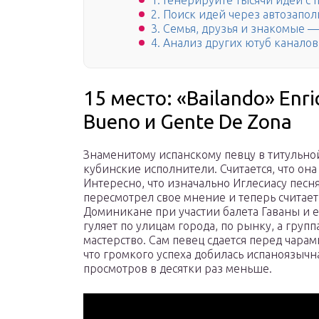
1. Генерируйте тысячи идей с
2. Поиск идей через автозапо
3. Семья, друзья и знакомые 
4. Анализ других ютуб каналов
15 место: «Bailando» Enri
Bueno и Gente De Zona
Знаменитому испанскому певцу в титульной
кубинские исполнители. Считается, что она
Интересно, что изначально Иглесиасу песня
пересмотрел свое мнение и теперь считает
Доминикане при участии балета Гаваны и е
гуляет по улицам города, по рынку, а гру
мастерство. Сам певец сдается перед чар
что громкого успеха добилась испаноязычна
просмотров в десятки раз меньше.