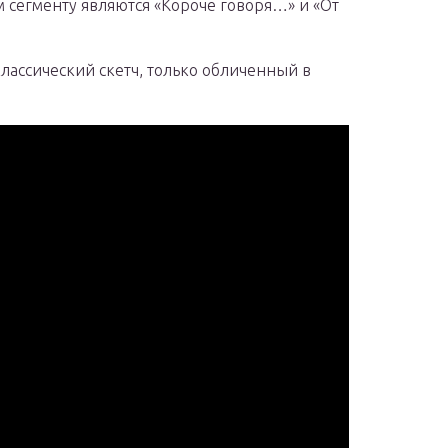
 сегменту являются «Короче говоря…» и «От
лассический скетч, только обличенный в