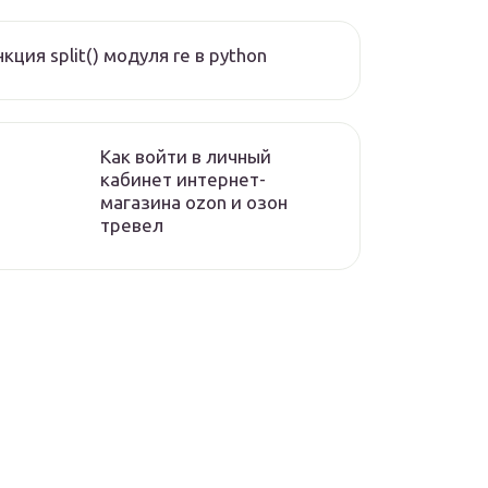
кция split() модуля re в python
Как войти в личный
кабинет интернет-
магазина ozon и озон
тревел