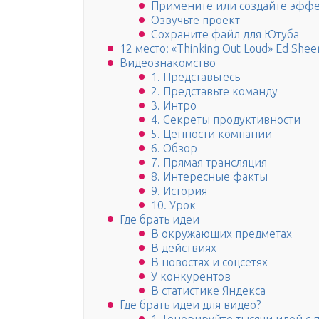
Примените или создайте эфф
Озвучьте проект
Сохраните файл для Ютуба
12 место: «Thinking Out Loud» Ed Shee
Видеознакомство
1. Представьтесь
2. Представьте команду
3. Интро
4. Секреты продуктивности
5. Ценности компании
6. Обзор
7. Прямая трансляция
8. Интересные факты
9. История
10. Урок
Где брать идеи
В окружающих предметах
В действиях
В новостях и соцсетях
У конкурентов
В статистике Яндекса
Где брать идеи для видео?