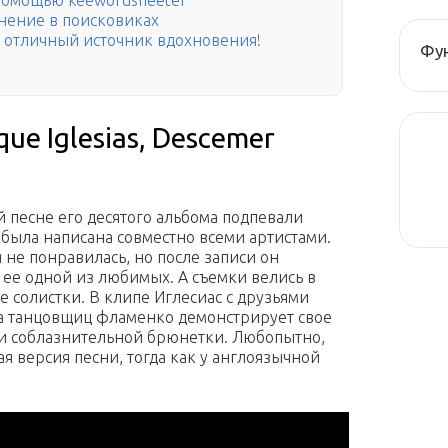
 помощью keewordsheeter
лнение в поисковиках
— отличный источник вдохновения!
Фун
que Iglesias, Descemer
 песне его десятого альбома подпевали
 была написана совместно всеми артистами.
 не понравилась, но после записи он
 ее одной из любимых. А съемки велись в
е солистки. В клипе Иглесиас с друзьями
ппа танцовщиц фламенко демонстрирует свое
ами соблазнительной брюнетки. Любопытно,
я версия песни, тогда как у англоязычной