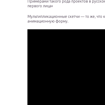
Примерами такого рода проектов в русском
первого лица«
Мультипликационные скетчи — то же, что к
анимационную форму.