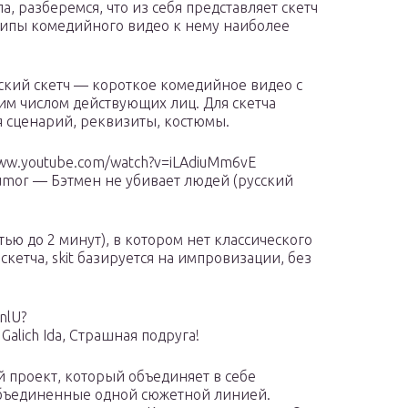
а, разберемся, что из себя представляет скетч
типы комедийного видео к нему наиболее
ский скетч — короткое комедийное видео с
м числом действующих лиц. Для скетча
я сценарий, реквизиты, костюмы.
www.youtube.com/watch?v=iLAdiuMm6vE
umor — Бэтмен не убивает людей (русский
тью до 2 минут), в котором нет классического
скетча, skit базируется на импровизации, без
nlU?
alich Ida, Страшная подруга!
 проект, который объединяет в себе
 объединенные одной сюжетной линией.