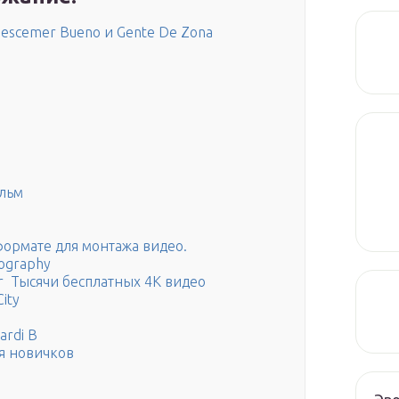
, Descemer Bueno и Gente De Zona
льм
 формате для монтажа видео.
tography
ter Тысячи бесплатных 4K видео
ity
ardi B
я новичков