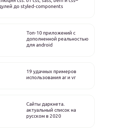
люция css: от css, sass, bem и css–
улей до styled-components
Топ-10 приложений с
дополненной реальностью
для android
19 удачных примеров
использования ar и vr
Сайты даркнета.
актуальный список на
русском в 2020