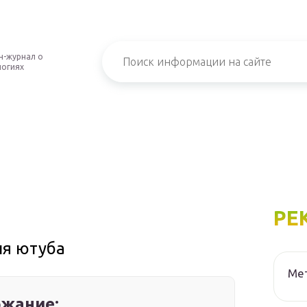
н-журнал о
логиях
РЕ
ля ютуба
Мет
жание: