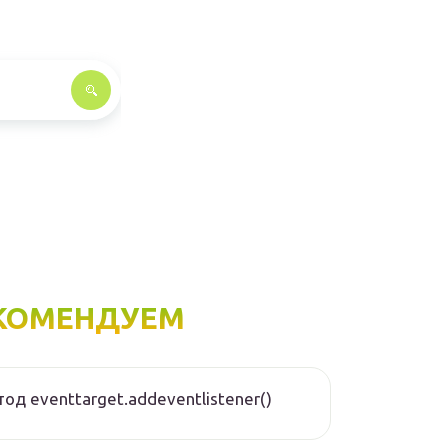
КОМЕНДУЕМ
од eventtarget.addeventlistener()