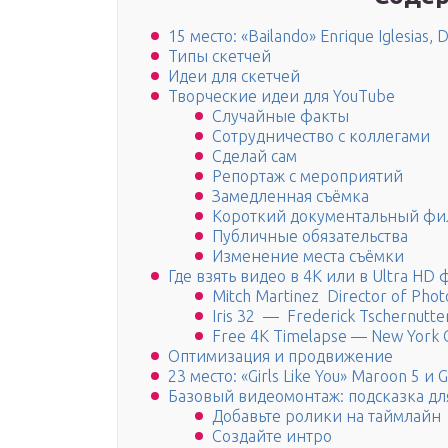
15 место: «Bailando» Enrique Iglesias
Типы скетчей
Идеи для скетчей
Творческие идеи для YouTube
Случайные факты
Сотрудничество с коллегами
Сделай сам
Репортаж с мероприятий
Замедленная съёмка
Короткий документальный фи
Публичные обязательства
Изменение места съёмки
Где взять видео в 4K или в Ultra HD
Mitch Martinez Director of Pho
Iris 32 — Frederick Tschernut
Free 4K Timelapse — New York C
Оптимизация и продвижение
23 место: «Girls Like You» Maroon 5 и G
Базовый видеомонтаж: подсказка дл
Добавьте ролики на таймлайн
Создайте интро