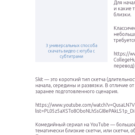
Для начал
и какие 
близки.
Классиче
небольши
требуетс
3 универсальных способа
скачать видео с ютуба с
https://
субтитрами
CollegeH
перевод)
Skit — это короткий тип скетча (длительнос
начала, середины и развязки. В отличие от 
заранее подготовленного сценария.
https://www.youtube.com/watch?v=QusaLN7V
list=PL05z5aXSTo8OboNLhSsGI8ePAkLS1p_Di G
Комедийный сериал на YouTube — большой
тематически близкие скетчи, или скетчи,