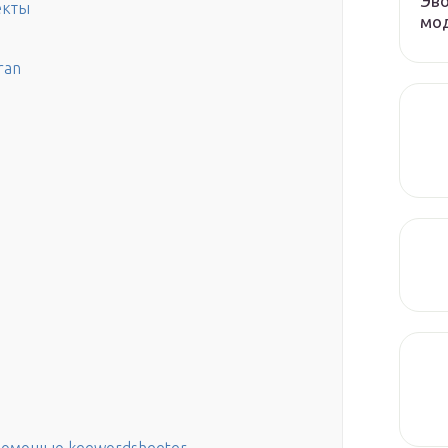
Эво
екты
мод
ran