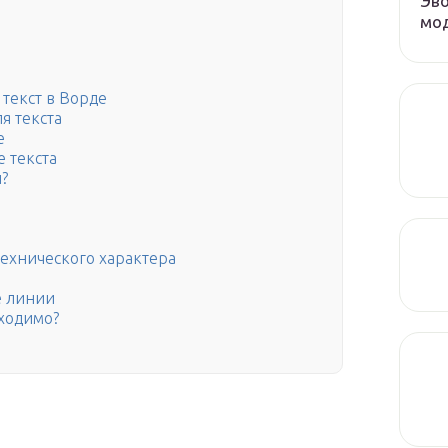
Эво
мод
 текст в Ворде
я текста
е
 текста
?
технического характера
е линии
ходимо?