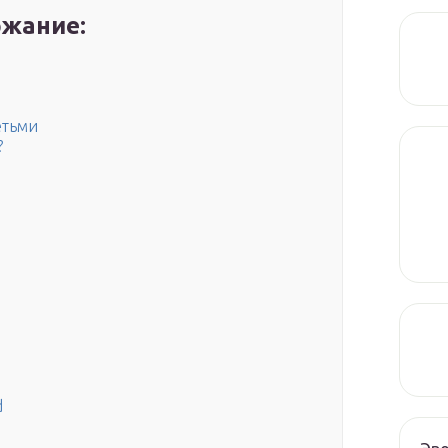
жание:
етьми
?
d