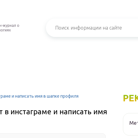
н-журнал о
логиях
РЕ
граме и написать имя в шапке профиля
 в инстаграме и написать имя
Мет