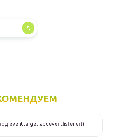
КОМЕНДУЕМ
од eventtarget.addeventlistener()