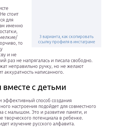
исте
Не стоит
ся для
вам именно
остатки,
3 варианта, как скопировать
 мелкие/
ссылку профиля в инстаграме
орчиво, то
цу
ву и не
ий раз не напрягалась и писала свободно.
жат неправильно ручку, но не желают
ит аккуратность написанного.
 вместе с детьми
и эффективный способ создания
ного настроения подойдет для совместного
ва с малышом. Это и развитие памяти, и
е творческого потенциала в ребенке.
идет изучение русского алфавита.