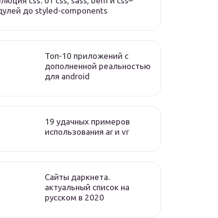
люция css: от css, sass, bem и css–
улей до styled-components
Топ-10 приложений с
дополненной реальностью
для android
19 удачных примеров
использования ar и vr
Сайты даркнета.
актуальный список на
русском в 2020