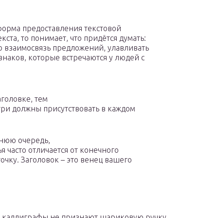
 форма предоставления текстовой
кста, то понимает, что придётся думать:
о взаимосвязь предложений, улавливать
изнаков, которые встречаются у людей с
головке, тем
три должны присутствовать в каждом
.
днюю очередь,
я часто отличается от конечного
точку. Заголовок – это венец вашего
 каллиграфы не признают шариковую ручку