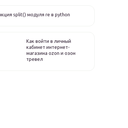
кция split() модуля re в python
Как войти в личный
кабинет интернет-
магазина ozon и озон
тревел