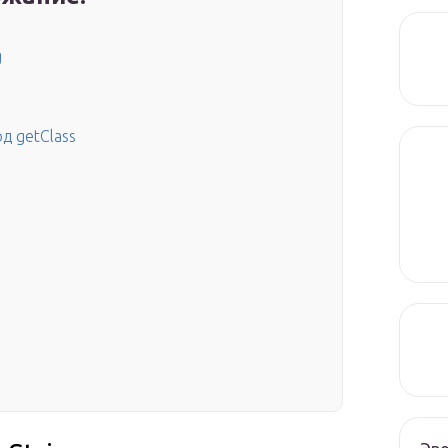
g
д getClass