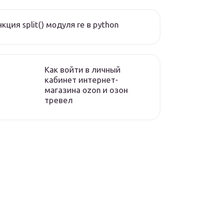
кция split() модуля re в python
Как войти в личный
кабинет интернет-
магазина ozon и озон
тревел