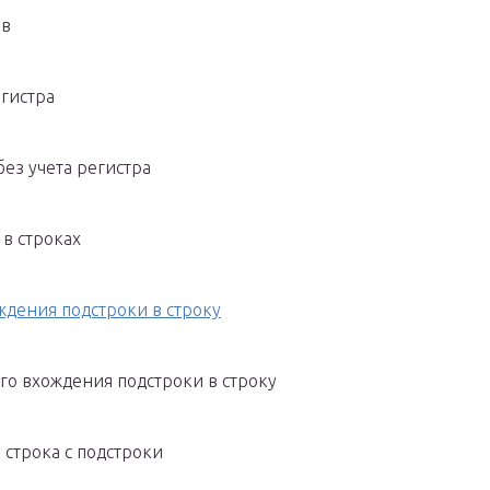
ов
егистра
без учета регистра
 в строках
ждения подстроки в строку
его вхождения подстроки в строку
и строка с подстроки