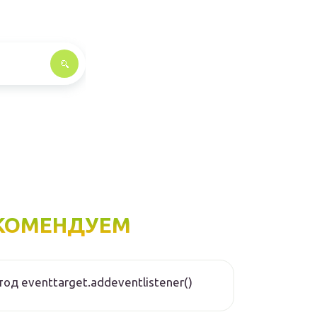
КОМЕНДУЕМ
од eventtarget.addeventlistener()