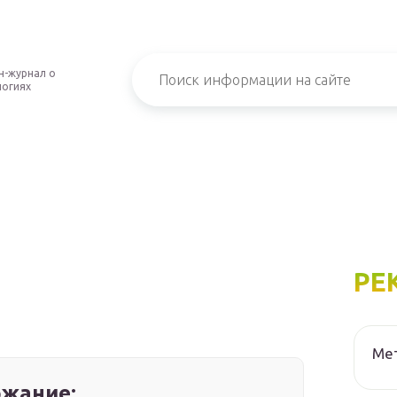
н-журнал о
логиях
РЕ
Мет
жание: