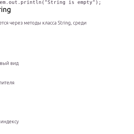
ing
ся через методы класса String, среди
овый вид
елителя
 индексу