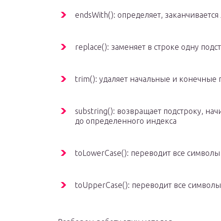
endsWith(): определяет, заканчиваетс
replace(): заменяет в строке одну под
trim(): удаляет начальные и конечные
substring(): возвращает подстроку, на
до определенного индекса
toLowerCase(): переводит все символы
toUpperCase(): переводит все символы