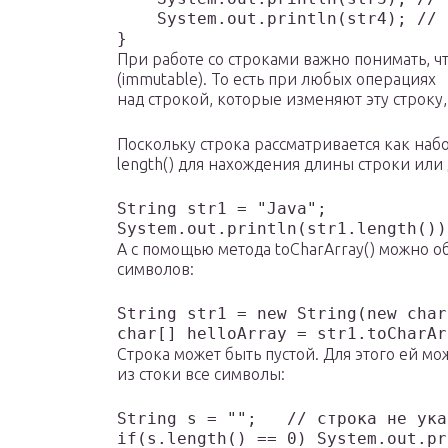
    System.out.println(str4); // 
При работе со строками важно понимать, ч
(immutable). То есть при любых операциях
над строкой, которые изменяют эту строку,
Поскольку строка рассматривается как на
length() для нахождения длины строки или
String str1 = "Java";

А с помощью метода toCharArray() можно о
символов:
String str1 = new String(new char
Строка может быть пустой. Для этого ей м
из стоки все символы:
String s = "";   // строка не ука