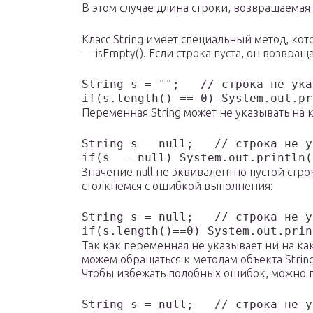
В этом случае длина строки, возвращаемая м
Класс String имеет специальный метод, кот
— isEmpty(). Если строка пуста, он возвраща
String s = "";   // строка не ука
Переменная String может не указывать на к
String s = null;   // строка не у
Значение null не эквивалентно пустой стр
столкнемся с ошибкой выполнения:
String s = null;   // строка не у
Так как переменная не указывает ни на как
можем обращаться к методам объекта String
Чтобы избежать подобных ошибок, можно пр
String s = null;   // строка не у