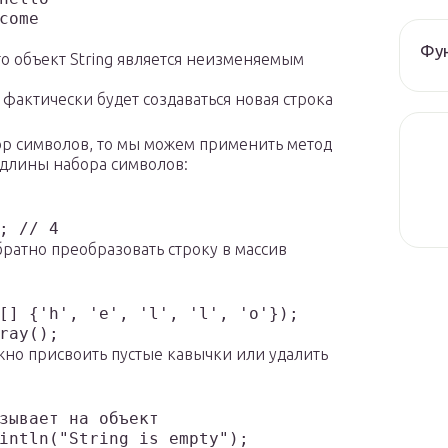
come

Фун
то объект String является неизменяемым
 фактически будет создаваться новая строка
бор символов, то мы можем применить метод
 длины набора символов:
братно преобразовать строку в массив
[] {'h', 'e', 'l', 'l', 'o'});

ожно присвоить пустые кавычки или удалить
зывает на объект
