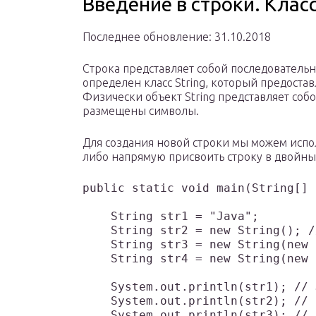
Введение в строки. Класс
Последнее обновление: 31.10.2018
Строка представляет собой последователь
определен класс String, который предоста
Физически объект String представляет собо
размещены символы.
Для создания новой строки мы можем испол
либо напрямую присвоить строку в двойны
public static void main(String[] 
    String str1 = "Java";

    String str2 = new String(); /
    String str3 = new String(new 
    String str4 = new String(new 
    System.out.println(str1); // 
    System.out.println(str2); //

    System.out.println(str3); // 