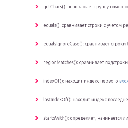
getChars(): возвращает группу символ
equals(): сравнивает строки с учетом р
equalsIgnoreCase(): сравнивает строки 
regionMatches(): сравнивает подстроки
indexOf(): находит индекс первого
вхо
lastIndexOf(): находит индекс последн
startsWith(): определяет, начинается л