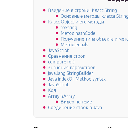
Введение в строки. Класс String
Основные методы класса Strin
Класс Object и его методы
toString
Метод hashCode
Получение типа объекта и мето
Метод equals
JavaScript
Сравнение строк
compareTo()
Значения параметров
java.lang.StringBuilder
Java indexOf Method syntax
JavaScript
Код
Array.isArray
Видео по теме
Соединение строк в Java