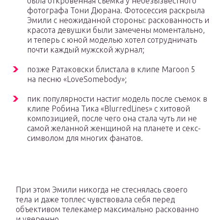
была откровенная съемка у небезызвестного
фотографа Тони Дюрана. Фотосессия раскрыла
Эмили с неожиданной стороны: раскованность и
красота девушки были замечены моментально,
и теперь с юной моделью хотел сотрудничать
почти каждый мужской журнал;
позже Ратаковски блистала в клипе Maroon 5
на песню «LoveSomebody»;
пик популярности настиг модель после съемок в
клипе Робина Тика «BlurredLines» с хитовой
композицией, после чего она стала чуть ли не
самой желанной женщиной на планете и секс-
символом для многих фанатов.
При этом Эмили никогда не стеснялась своего
тела и даже топлес чувствовала себя перед
объективом телекамер максимально раскованно
и уверенно.