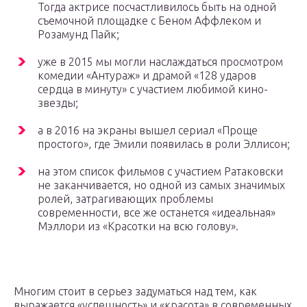
Тогда актрисе посчастливилось быть на одной
съемочной площадке с Беном Аффлеком и
Розамунд Пайк;
уже в 2015 мы могли наслаждаться просмотром
комедии «Антураж» и драмой «128 ударов
сердца в минуту» с участием любимой кино-
звезды;
а в 2016 на экраны вышел сериал «Проще
простого», где Эмили появилась в роли Эллисон;
на этом список фильмов с участием Ратаковски
не заканчивается, но одной из самых значимых
ролей, затрагивающих проблемы
современности, все же останется «идеальная»
Мэллори из «Красотки на всю голову».
Многим стоит в серьез задуматься над тем, как
выражается «успешность» и «красота» в современных